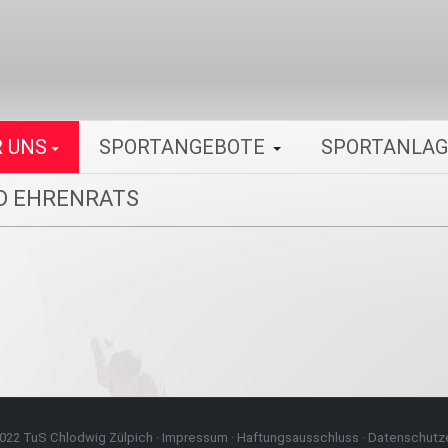
 UNS
SPORTANGEBOTE
SPORTANLA
ND EHRENRATS
022 TuS Chlodwig Zülpich ·
Impressum
·
Haftungsausschluss
·
Datenschutze