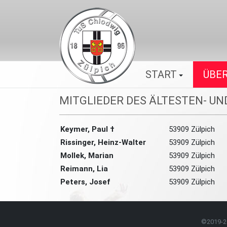
START
ÜBER
MITGLIEDER DES ÄLTESTEN- U
Keymer, Paul †
53909 Zülpich
Rissinger, Heinz-Walter
53909 Zülpich
Mollek, Marian
53909 Zülpich
Reimann, Lia
53909 Zülpich
Peters, Josef
53909 Zülpich
©2019-2