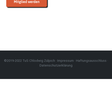
Mitglied werden
©2019-2022 TuS Chlodwig Zülpich ·
Impressum
·
Haftungsausschluss
·
Datenschutzerklärung